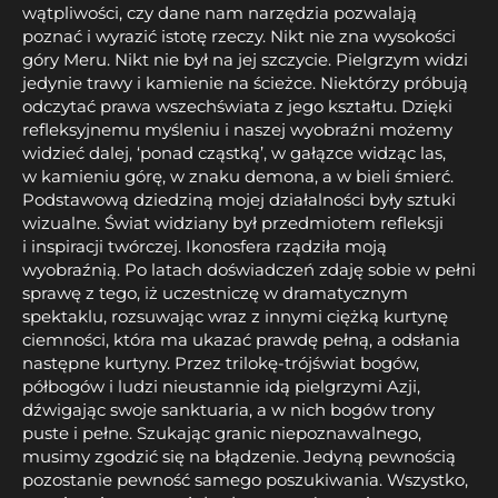
wątpliwości, czy dane nam narzędzia pozwalają
poznać i wyrazić istotę rzeczy. Nikt nie zna wysokości
góry Meru. Nikt nie był na jej szczycie. Pielgrzym widzi
jedynie trawy i kamienie na ścieżce. Niektórzy próbują
odczytać prawa wszechświata z jego kształtu. Dzięki
refleksyjnemu myśleniu i naszej wyobraźni możemy
widzieć dalej, ‘ponad cząstką’, w gałązce widząc las,
w kamieniu górę, w znaku demona, a w bieli śmierć.
Podstawową dziedziną mojej działalności były sztuki
wizualne. Świat widziany był przedmiotem refleksji
i inspiracji twórczej. Ikonosfera rządziła moją
wyobraźnią. Po latach doświadczeń zdaję sobie w pełni
sprawę z tego, iż uczestniczę w dramatycznym
spektaklu, rozsuwając wraz z innymi ciężką kurtynę
ciemności, która ma ukazać prawdę pełną, a odsłania
następne kurtyny. Przez trilokę-trójświat bogów,
półbogów i ludzi nieustannie idą pielgrzymi Azji,
dźwigając swoje sanktuaria, a w nich bogów trony
puste i pełne. Szukając granic niepoznawalnego,
musimy zgodzić się na błądzenie. Jedyną pewnością
pozostanie pewność samego poszukiwania. Wszystko,