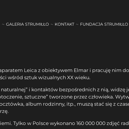
GALERIA STRUMIŁŁO
KONTAKT
FUNDACJA STRUMIŁŁO
u aparatem Leica z obiektywem Elmar i pracuję nim 
ści wśród sztuk wizualnych XX wieku.
aturalnej” i kontaktów bezpośrednich z nią, widzę 
otoczenie, sztuczne” tworzone przez człowieka. Wytw
a, pocztówka, album rodzinny, itp., muszą stać się z 
rzę.
Ziemi. Tylko w Polsce wykonano 160 000 000 zdjęć ra