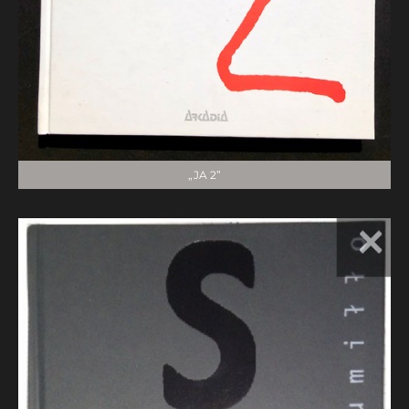
„JA 2”