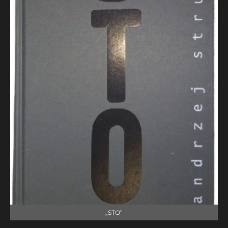
„STO”