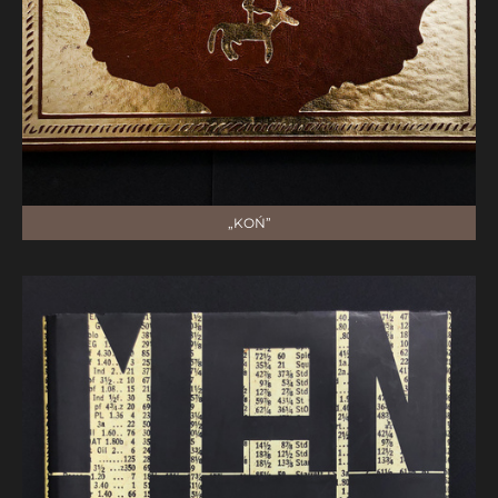
„KOŃ”