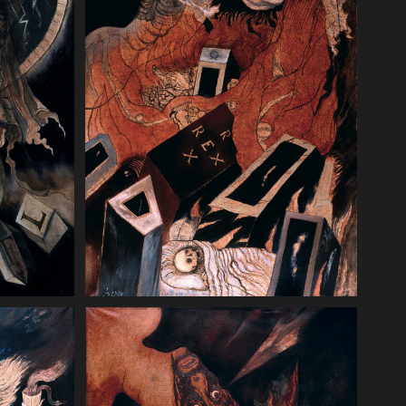
Apokalipsa 20 15. A jeżeli kogoś nie
a i
znaleziono zapisanego w księdze
 który
żywota, był rzucony w jezioro ognia.
odzi,
120 x 200 cm, 1993 (Muzeum Ziemi
m, 1993
Lubuskiej w Zielonej Górze)