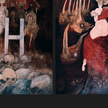
ta ze złota czystego jak
ezroczyste. 120 x 200 cm,
a 17 3. I zaniósł mnie w
Apokalipsa 17 3. I zaniósł m
pustynię. I widziałem
duchu na pustynię. I widzi