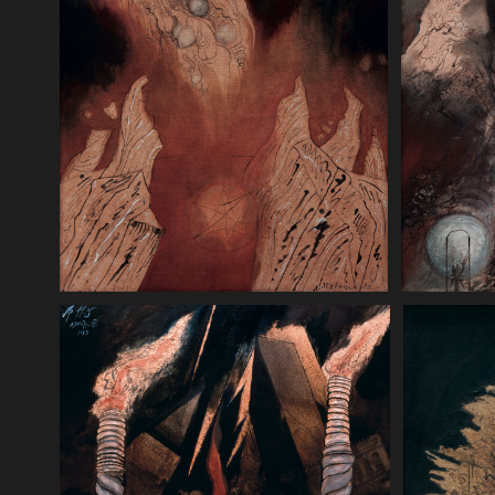
Apokalipsa 14 8. A inny anioł, drugi,
Apokalipsa
leciał za nim, mówiąc: „Upadła,
czaszę na t
upadła wielka stolica Babilon, która
królestwo 
napoiła wszystkie narody winem
swoje z bó
swego szaleństwa i swojej rozpusty”.
niebie dl
swoich, a 