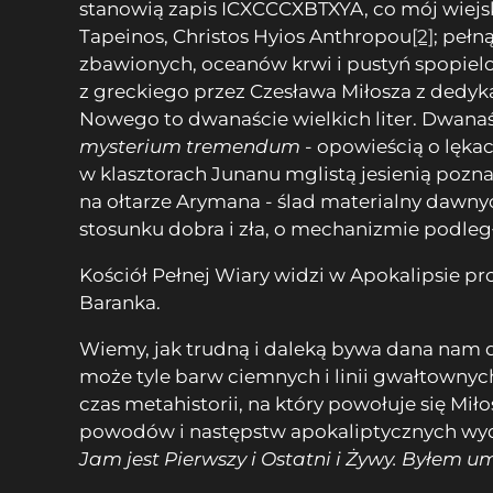
stanowią zapis ICXCCCXBTXYA, co mój wiejski 
Tapeinos, Christos Hyios Anthropou
[2]
; pełn
zbawionych, oceanów krwi i pustyń spopiel
z greckiego przez Czesława Miłosza z dedy
Nowego to dwanaście wielkich liter. Dwanaś
mysterium tremendum
- opowieścią o lęka
w klasztorach Junanu mglistą jesienią pozn
na ołtarze Arymana - ślad materialny dawn
stosunku dobra i zła, o mechanizmie podle
Kościół Pełnej Wiary widzi w Apokalipsie pro
Baranka.
Wiemy, jak trudną i daleką bywa dana nam dro
może tyle barw ciemnych i linii gwałtownyc
czas metahistorii, na który powołuje się M
powodów i następstw apokaliptycznych wyda
Jam jest Pierwszy i Ostatni i Żywy. Byłem um