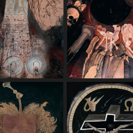
Apokalipsa 6 12. I widziałem,
 16 9. A piąty wylał swoją
zdjął szóstą pieczęć,że stało 
ron bestii.I stało się
wielkie trzęsienie ziemi i sło
jej ciemnością, i żuli języki
się czarne jak wór włosiany, 
lu.10. I bluźnili Bogu na
księżyc stał się jak krew. 120
a bólów swoich i wrzodów
1993 (Muzeum Ziemi Lubusk
nie kajali się za swoje czyny.
Zielonej Górze)