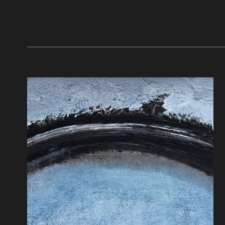
pożera ich nieprzyjaciół. I ktokolwiek
kobietę n
by zechciał ich skrzywdzić, winien być
pełna był
tak zabity. 120 x 200 cm, 1993
siedem gł
200 cm, 
Jaworzni