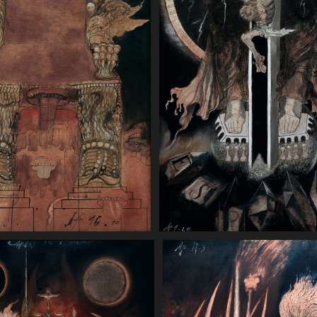
 21 10. I zaniósł mnie w
"Apokalipsa" 1 8. Jam jest Alf
górę wielką i wysoką, i
Omega, mówi Pan, Bóg, Ten,
i miasto święte Jeruzalem
jest i który był, i który nadch
e z nieba od Boga.21. A
Wszystkowładny. 120 x 200 c
e bram było dwanaście
da brama z jednej perły. I