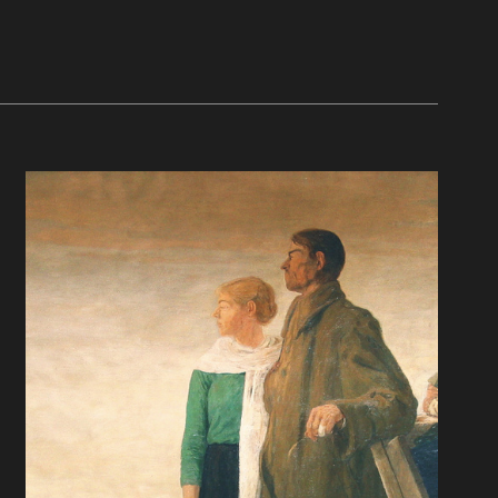
którego nazywają diabłem albo
 która
szatanem, ten, który zwodził świat
wa i miała
cały strącony został na ziemię, a jego
ć. 120 x
aniołowie zostali strąceni z nim
razem. 120 x 200 cm, 1993