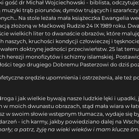
gość dr Michał Wojciechowski - biblista, odczytuje: 
ą muzyki trąb piorunów, dymów trujących i szarańczy
onych… Na stole leżała mała książeczka Ewangelia 
kacją złożoną w Maćkowej Rudzie 24 IX 1989 roku. D
cie wielkich liter to dwanaście obrazów, które malu
ch naszych, kruchości kondycji człowieczej i tęsknoc
awałem doktrynę jedności przeciwieństw. 25 lat tem
ych herezji monofizytów i schizmy islamskiej. Post
głości tego drugiego Dobremu Pasterzowi do dziś po
fetyczne orędzie upomnienia i ostrzeżenia, ale też po
ga i jak wielkie bywają nasze ludzkie lęki i upadki, 
h w moich dwunastu obrazach, stąd mała wiara w łat
iłosz w swoim słowie wstępnym tłumacza, wydaje się
rzeń - ich karmy, jakby powiedziano dalej na Wscho
arły; a patrz, żyję na wieki wieków i mam klucze śmie