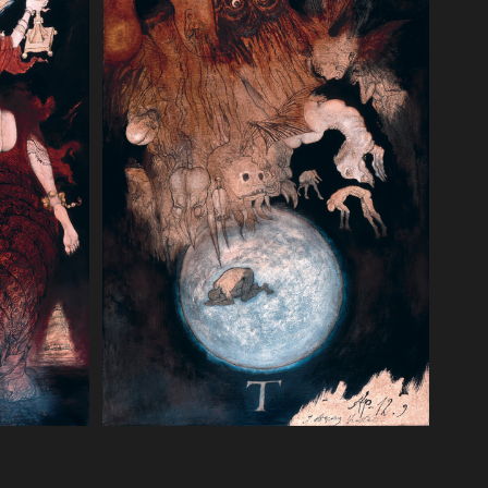
Apokalipsa 12 9. I strącony został
nie w
wielki smok, wąż starodawny,ten,
ałem