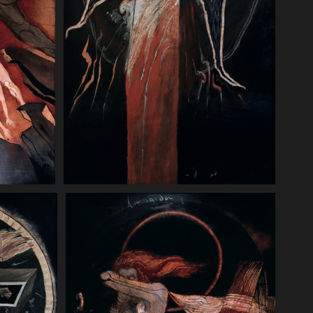
"Apokalipsa" 10 2. I miał w ręku
 kiedy
nieduży zwój księgi otwarty i postawił
się
prawą nogę na morzu i lewą na ziemi.
ńce stało
a cały
 x 200 cm,
iej w