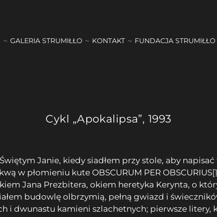
GALERIA STRUMIŁŁO
KONTAKT
FUNDACJA STRUMIŁŁO
Cykl „Apokalipsa”, 1993
o Świętym Janie, kiedy siadłem przy stole, aby napisa
 antykwą w płomieniu kute OBSCURUM PER OBSCURIUS
[
kiem Jana Prezbitera, okiem heretyka Kerynta, o któr
ałem budowlę olbrzymią, pełną gwiazd i świeczników, 
ch i dwunastu kamieni szlachetnych; pierwsze litery