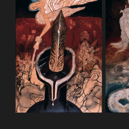
plac mias
szkło prz
1993
Apokalipsa 11 5. Jeżeli ktoś chce ich
Apokalips
skrzywdzić, ogień wychodzi z ust ich i
duchu na 