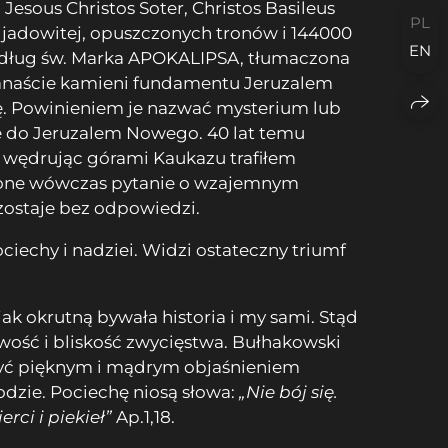
Jesous Christos Soter, Christos Basileus
PL
 jadowitej, opuszczonych tronów i 144000
EN
według św. Marka APOKALIPSA, tłumaczona
wanaście kamieni fundamentu Jeruzalem
ję. Powinieniem je nazwać mysterium lub
ie do Jeruzalem Nowego. 40 lat temu
u wędrując górami Kaukazu trafiłem
awione wówczas pytanie o wzajemnym
zostaje bez odpowiedzi.
ciechy i nadziei. Widzi ostateczny triumf
jak okrutną bywała historia i my sami. Stąd
wość i bliskość zwycięstwa. Bułhakowski
 być pięknym i mądrym objaśnieniem
dzie. Pociechę niosą słowa:
„Nie bój się.
rci i piekieł”
Ap.1,18.