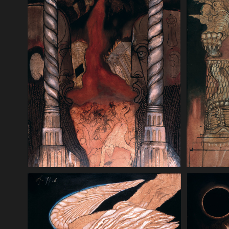
Apokalipsa
Apokalipsa 14 8. A inny anioł, drugi,
duchu na 
leciał za nim, mówiąc: „Upadła,
pokazał m
upadła wielka stolica Babilon, która
zstępując
napoiła wszystkie narody winem
dwanaści
swego szaleństwa i swojej rozpusty”.
pereł, każ
120 x 200 cm, 1993