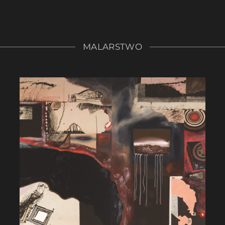
a czerwonej bestii, która
kobietę na czerwonej bestii,
a imion bluźnierstwa i miała
pełna była imion bluźnierst
ów a rogów dziesięć. 120 x
siedem głów a rogów dziesię
1993 (Muzeum Okręgowe w
200 cm, 1993
e)
MALARSTWO