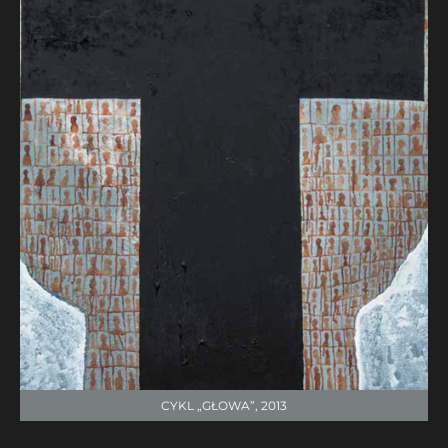
CYKL „GŁOWA”, 2013