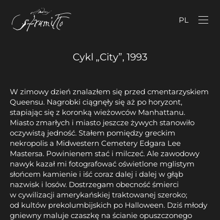
PL
Cykl „City”, 1993
W zimowy dzień znalazłem się przed cmentarzyskiem
Queensu. Nagrobki ciągnęły się aż po horyzont,
stapiając się z koronką wieżowców Manhattanu.
Miasto zmarłych i miasto jeszcze żywych stanowiło
oczywistą jedność. Stałem pomiędzy greckim
nekropolis a Midwestern Cemetery Edgara Lee
Mastersa. Powinienem stać i milczeć. Ale zawodowy
nawyk kazał mi fotografować oświetlone mglistym
słońcem kamienie i iść coraz dalej i dalej w głąb
nazwisk i losów. Dostrzegam obecność śmierci
w cywilizacji amerykańskiej traktowanej szeroko;
od kultów prekolumbijskich po Halloween. Dziś młody
gniewny maluje czaszkę na ścianie opuszczonego